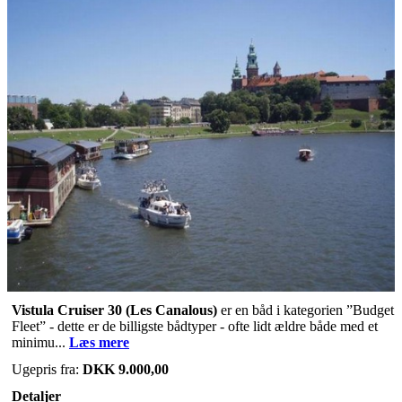
Vistula Cruiser 30
(Les Canalous)
er en båd i kategorien ”Budget
Fleet” - dette er de billigste bådtyper - ofte lidt ældre både med et
minimu...
Læs mere
Ugepris fra:
DKK 9.000,00
Detaljer