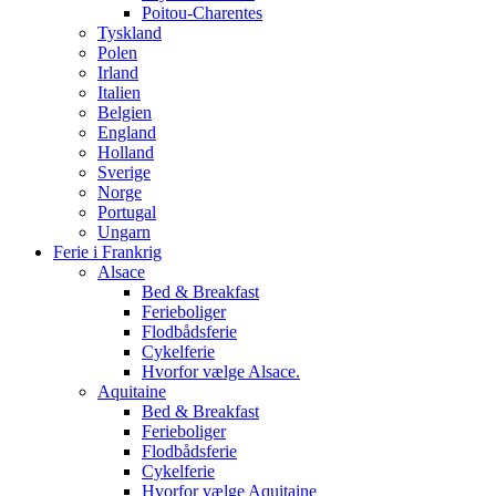
Poitou-Charentes
Tyskland
Polen
Irland
Italien
Belgien
England
Holland
Sverige
Norge
Portugal
Ungarn
Ferie i Frankrig
Alsace
Bed & Breakfast
Ferieboliger
Flodbådsferie
Cykelferie
Hvorfor vælge Alsace.
Aquitaine
Bed & Breakfast
Ferieboliger
Flodbådsferie
Cykelferie
Hvorfor vælge Aquitaine