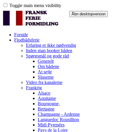
Toggle main menu visibility
Forside
Flodbådsferie
Erfaring er ikke nødvendig
Inden man booker båden
Spørgsmål og gode råd
Generelt
Om bådene
At sejle
Sluserne
Video fra kanalerne
Frankrig
Alsace
Aquitaine
Bourgogne,
Bretagne
Champagne - Ardenne
Languedoc Rousillion
Midi Pyrenées
Pays de la Loire