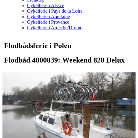
Cykelferie i Alsace
Cykelferie i Pays de la Loire
Cykelferie i Aquitaine
Cykelferie i Provence
Cykelferie i Ardeche/Drome
Flodbådsferie i Polen
Flodbåd 4000839: Weekend 820 Delux