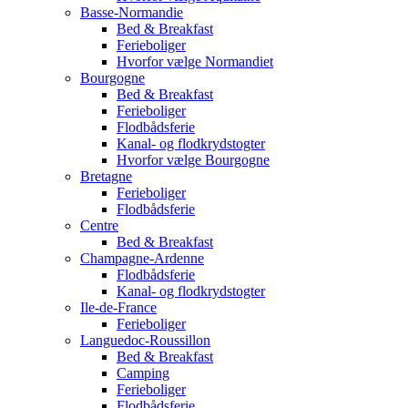
Basse-Normandie
Bed & Breakfast
Ferieboliger
Hvorfor vælge Normandiet
Bourgogne
Bed & Breakfast
Ferieboliger
Flodbådsferie
Kanal- og flodkrydstogter
Hvorfor vælge Bourgogne
Bretagne
Ferieboliger
Flodbådsferie
Centre
Bed & Breakfast
Champagne-Ardenne
Flodbådsferie
Kanal- og flodkrydstogter
Ile-de-France
Ferieboliger
Languedoc-Roussillon
Bed & Breakfast
Camping
Ferieboliger
Flodbådsferie