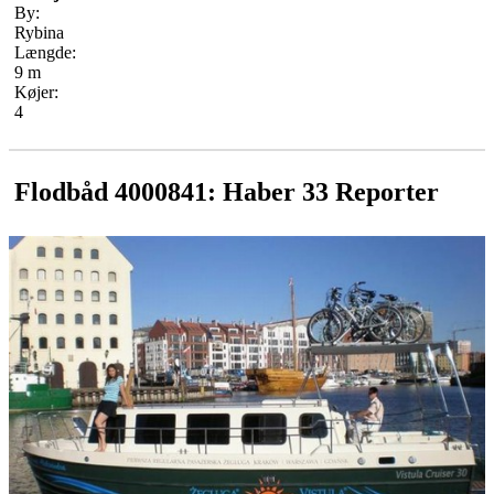
By:
Rybina
Længde:
9 m
Køjer:
4
Flodbåd 4000841: Haber 33 Reporter