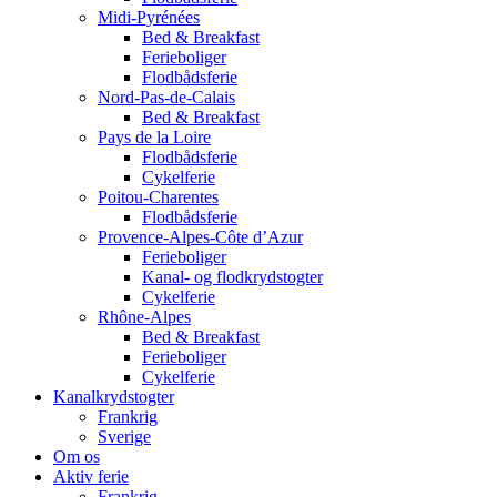
Midi-Pyrénées
Bed & Breakfast
Ferieboliger
Flodbådsferie
Nord-Pas-de-Calais
Bed & Breakfast
Pays de la Loire
Flodbådsferie
Cykelferie
Poitou-Charentes
Flodbådsferie
Provence-Alpes-Côte d’Azur
Ferieboliger
Kanal- og flodkrydstogter
Cykelferie
Rhône-Alpes
Bed & Breakfast
Ferieboliger
Cykelferie
Kanalkrydstogter
Frankrig
Sverige
Om os
Aktiv ferie
Frankrig