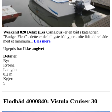
Weekend 820 Delux
(Les Canalous)
er en båd i kategorien
”Budget Fleet” - dette er de billigste bådtyper - ofte lidt ældre både
med et minimum...
Læs mere
Ugepris fra:
Ikke angivet
Detaljer
By:
Rybina
Længde:
8,2 m
Køjer:
5
Flodbåd 4000840: Vistula Cruiser 30