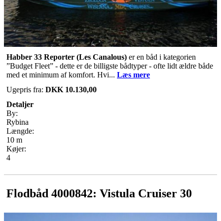
Habber 33 Reporter (Les Canalous)
er en båd i kategorien
”Budget Fleet” - dette er de billigste bådtyper - ofte lidt ældre både
med et minimum af komfort. Hvi...
Læs mere
Ugepris fra:
DKK 10.130,00
Detaljer
By:
Rybina
Længde:
10 m
Køjer:
4
Flodbåd 4000842: Vistula Cruiser 30