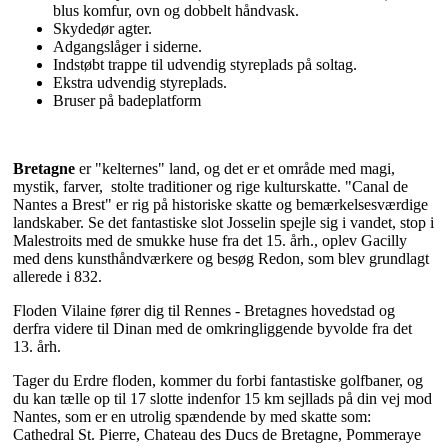
blus komfur, ovn og dobbelt håndvask.
Skydedør agter.
Adgangslåger i siderne.
Indstøbt trappe til udvendig styreplads på soltag.
Ekstra udvendig styreplads.
Bruser på badeplatform
Bretagne
er "kelternes" land, og det er et område med magi,
mystik, farver, stolte traditioner og rige kulturskatte. "Canal de
Nantes a Brest" er rig på historiske skatte og bemærkelsesværdige
landskaber. Se det fantastiske slot Josselin spejle sig i vandet, stop i
Malestroits med de smukke huse fra det 15. årh., oplev Gacilly
med dens kunsthåndværkere og besøg Redon, som blev grundlagt
allerede i 832.
Floden Vilaine fører dig til Rennes - Bretagnes hovedstad og
derfra videre til Dinan med de omkringliggende byvolde fra det
13. årh.
Tager du Erdre floden, kommer du forbi fantastiske golfbaner, og
du kan tælle op til 17 slotte indenfor 15 km sejllads på din vej mod
Nantes, som er en utrolig spændende by med skatte som:
Cathedral St. Pierre, Chateau des Ducs de Bretagne, Pommeraye