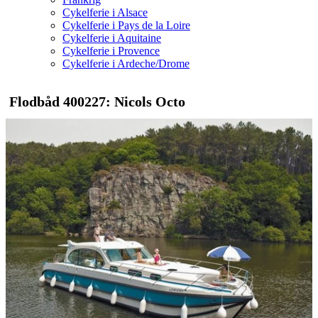
Cykelferie i Alsace
Cykelferie i Pays de la Loire
Cykelferie i Aquitaine
Cykelferie i Provence
Cykelferie i Ardeche/Drome
Flodbåd 400227: Nicols Octo