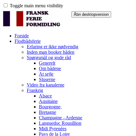
Toggle main menu visibility
Forside
Flodbådsferie
Erfaring er ikke nødvendig
Inden man booker båden
Spørgsmål og gode råd
Generelt
Om bådene
At sejle
Sluserne
Video fra kanalerne
Frankrig
Alsace
Aquitaine
Bourgogne,
Bretagne
Champagne - Ardenne
Languedoc Rousillion
Midi Pyrenées
Pays de la Loire