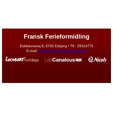
Fransk Ferieformidling
Eskilstunavej 8, 6700 Esbjerg • Tlf.: 29314775
E-mail:
info@fransk-ferieformidling.dk