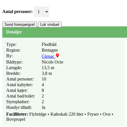
Antal personer:
Send forespørgsel
Luk vinduet
Detaljer
Type:
Flodbåd
Region:
Bretagne
By:
Glenac
Bådtype:
Nicols Octo
Længde:
13,5 m
Bredde:
3,8 m
Antal personer:
10
Antal kahytter:
4
Antal køjer:
8
Antal bad/toilet:
2
Styrepladser:
2
Husdyr tilladt:
Ja
Facilliteter:
Flybridge • Køleskab 220 liter • Fryser • Ovn •
Bovpropel