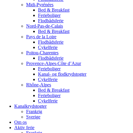
Midi-Pyrénées
Bed & Breakfast
Ferieboliger
Flodbådsferie
Nord-Pas-de-Calais
Bed & Breakfast
Pays de la Loire
Flodbådsferie
Cykelferie
Poitou-Charentes
Flodbådsferie
Provence-Alpes-Côte d’Azur
Ferieboliger
Kanal- og flodkrydstogter
Cykelferie
Rhône-Alpes
Bed & Breakfast
Ferieboliger
Cykelferie
Kanalkrydstogter
Frankrig
Sverige
Om os
Aktiv ferie
Frankrig