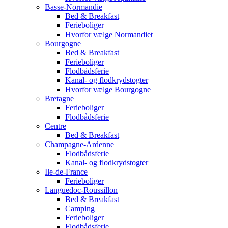
Basse-Normandie
Bed & Breakfast
Ferieboliger
Hvorfor vælge Normandiet
Bourgogne
Bed & Breakfast
Ferieboliger
Flodbådsferie
Kanal- og flodkrydstogter
Hvorfor vælge Bourgogne
Bretagne
Ferieboliger
Flodbådsferie
Centre
Bed & Breakfast
Champagne-Ardenne
Flodbådsferie
Kanal- og flodkrydstogter
Ile-de-France
Ferieboliger
Languedoc-Roussillon
Bed & Breakfast
Camping
Ferieboliger
Flodbådsferie