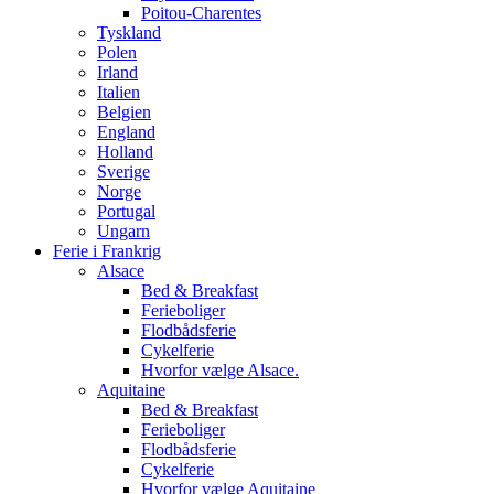
Poitou-Charentes
Tyskland
Polen
Irland
Italien
Belgien
England
Holland
Sverige
Norge
Portugal
Ungarn
Ferie i Frankrig
Alsace
Bed & Breakfast
Ferieboliger
Flodbådsferie
Cykelferie
Hvorfor vælge Alsace.
Aquitaine
Bed & Breakfast
Ferieboliger
Flodbådsferie
Cykelferie
Hvorfor vælge Aquitaine