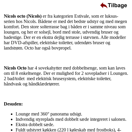
Nicols octo (Nicols)
er fra kategorien Estivale, som er luksus-
serien hos Nicols. Bådene er med det bedste udstyr og med megen
komfort. Den store solterrasse bag i båden er i samme niveau som
loungen, og her er solsejl, bord med stole, udvendig bruser og
badestige. Der er en ekstra dejlig terrasse i stævnen. Alle modeller
har DVD-afspiller, elektriske toiletter, udendørs bruser og
landstrøm. Octo har også bovpropel.
Nicols Octo
har 4 sovekahytter med dobbeltsenge, som kan laves
om til 8 enkeltsenge. Der er mulighed for 2 sovepladser i Loungen.
2 bad/toilet med elektrisk brusesystem, elektriske toiletter,
håndvask og håndklædetørrer.
Desuden:
Lounge med 360° panorama udsigt.
Indvendig styreplads med dobbelt sæde integreret i salonen.
Ekstra dobbelt sæde.
Fuldt udstyret køkken (220 l køleskab med frostboks), 4-