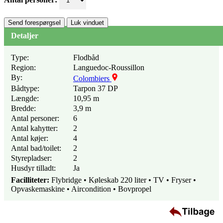
Send forespørgsel
Luk vinduet
Detaljer
Type:
Flodbåd
Region:
Languedoc-Roussillon
By:
Colombiers
Bådtype:
Tarpon 37 DP
Længde:
10,95 m
Bredde:
3,9 m
Antal personer:
6
Antal kahytter:
2
Antal køjer:
4
Antal bad/toilet:
2
Styrepladser:
2
Husdyr tilladt:
Ja
Facilliteter:
Flybridge • Køleskab 220 liter • TV • Fryser •
Opvaskemaskine • Aircondition • Bovpropel