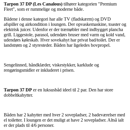
Tarpon 37 DP (Les Canalous)
tilhører kategorien "Premium
Fleet", som er rummelige og moderne både.
Bådene i denne kategori har alle TV (fladskærm) og DVD
afspiller og airkondition i loungen. Der opvaskemaskine, toaster og
elektrisk juicer. Udenfor er der træmøbler med indbygget plancha
grill. Liggestole, parasol, udendørs bruser med varm og kold vand,
udendørs køleskab. Hver sovekahyt har privat bad/toilet. Der er
landstrøm og 2 styresteder. Båden har ligeledes bovpropel.
Sengelinned, håndklæder, viskestykker, karklude og
rengøringsmidler er inkluderet i prisen.
Tarpon 37 DP
er en luksusbåd ideel til 2 par. Den har store
dobbeltkahytter.
Båden har 2 kahytter med hver 2 sovepladser, 2 badeværelser med
el toiletter. I loungen er det muligt at have 2 sovepladser. Altså ialt
er der plads til 4/6 personer.