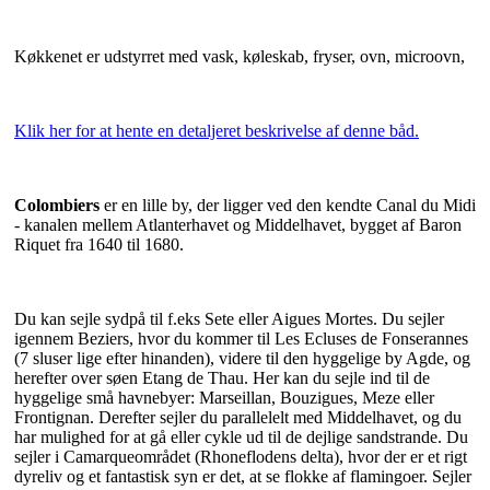
Køkkenet er udstyrret med vask, køleskab, fryser, ovn, microovn,
Klik her for at hente en detaljeret beskrivelse af denne båd.
Colombiers
er en lille by, der ligger ved den kendte Canal du Midi
- kanalen mellem Atlanterhavet og Middelhavet, bygget af Baron
Riquet fra 1640 til 1680.
Du kan sejle sydpå til f.eks Sete eller Aigues Mortes. Du sejler
igennem Beziers, hvor du kommer til Les Ecluses de Fonserannes
(7 sluser lige efter hinanden), videre til den hyggelige by Agde, og
herefter over søen Etang de Thau. Her kan du sejle ind til de
hyggelige små havnebyer: Marseillan, Bouzigues, Meze eller
Frontignan. Derefter sejler du parallelelt med Middelhavet, og du
har mulighed for at gå eller cykle ud til de dejlige sandstrande. Du
sejler i Camarqueområdet (Rhoneflodens delta), hvor der er et rigt
dyreliv og et fantastisk syn er det, at se flokke af flamingoer. Sejler