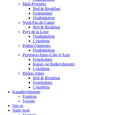
Midi-Pyrénées
Bed & Breakfast
Ferieboliger
Flodbådsferie
Nord-Pas-de-Calais
Bed & Breakfast
Pays de la Loire
Flodbådsferie
Cykelferie
Poitou-Charentes
Flodbådsferie
Provence-Alpes-Côte d’Azur
Ferieboliger
Kanal- og flodkrydstogter
Cykelferie
Rhône-Alpes
Bed & Breakfast
Ferieboliger
Cykelferie
Kanalkrydstogter
Frankrig
Sverige
Om os
Aktiv ferie
Frankrig