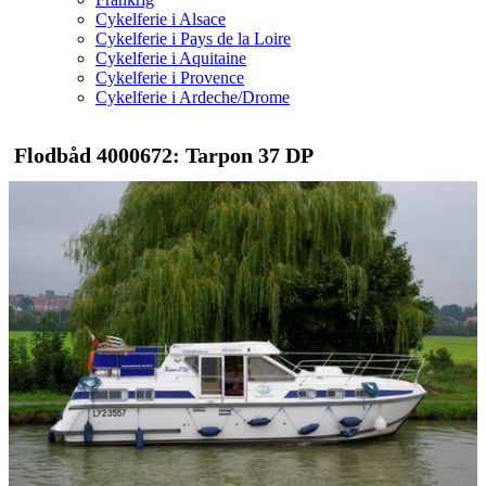
Cykelferie i Alsace
Cykelferie i Pays de la Loire
Cykelferie i Aquitaine
Cykelferie i Provence
Cykelferie i Ardeche/Drome
Flodbåd 4000672: Tarpon 37 DP