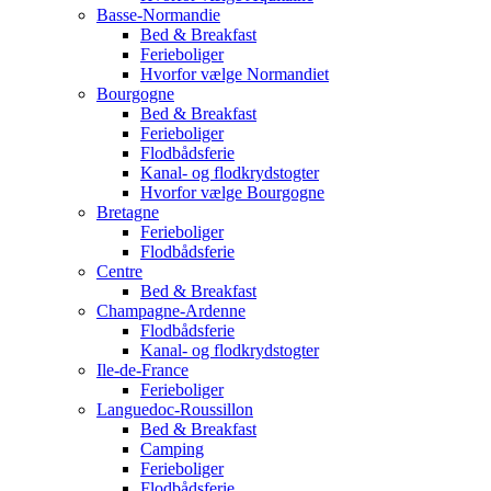
Basse-Normandie
Bed & Breakfast
Ferieboliger
Hvorfor vælge Normandiet
Bourgogne
Bed & Breakfast
Ferieboliger
Flodbådsferie
Kanal- og flodkrydstogter
Hvorfor vælge Bourgogne
Bretagne
Ferieboliger
Flodbådsferie
Centre
Bed & Breakfast
Champagne-Ardenne
Flodbådsferie
Kanal- og flodkrydstogter
Ile-de-France
Ferieboliger
Languedoc-Roussillon
Bed & Breakfast
Camping
Ferieboliger
Flodbådsferie