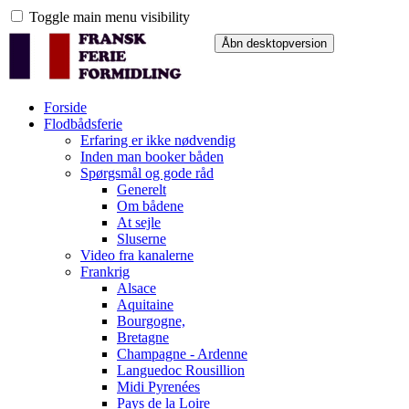
Toggle main menu visibility
Forside
Flodbådsferie
Erfaring er ikke nødvendig
Inden man booker båden
Spørgsmål og gode råd
Generelt
Om bådene
At sejle
Sluserne
Video fra kanalerne
Frankrig
Alsace
Aquitaine
Bourgogne,
Bretagne
Champagne - Ardenne
Languedoc Rousillion
Midi Pyrenées
Pays de la Loire