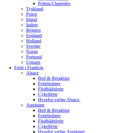
Poitou-Charentes
Tyskland
Polen
Irland
Italien
Belgien
England
Holland
Sverige
Norge
Portugal
Ungarn
Ferie i Frankrig
Alsace
Bed & Breakfast
Ferieboliger
Flodbådsferie
Cykelferie
Hvorfor vælge Alsace.
Aquitaine
Bed & Breakfast
Ferieboliger
Flodbådsferie
Cykelferie
Hvorfor vælge Aquitaine