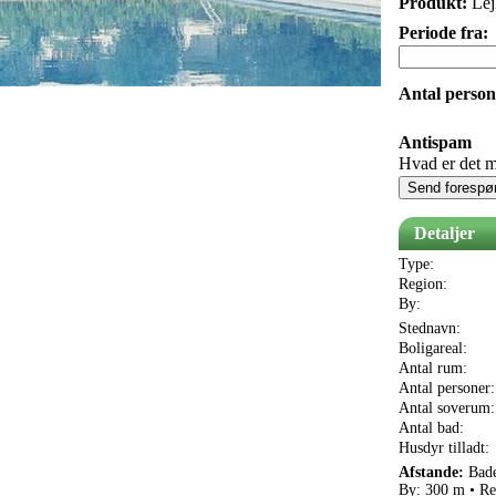
Produkt:
Lej
Periode fra:
Antal person
Antispam
Hvad er det m
Send forespø
Detaljer
Type:
Region:
By:
Stednavn:
Boligareal:
Antal rum:
Antal personer:
Antal soverum:
Antal bad:
Husdyr tilladt:
Afstande:
Bade
By: 300 m • Re