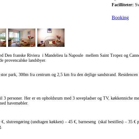
Facilliteter:
Sw
Booking
ed Den franske Riviera i Mandelieu la Napoule mellem Saint Tropez og Cannes
e provencalske landsbyer.
. stor park, 300m fra centrum og 2,5 km fra den dejlige sandstrand. Residencen 
 til 3 personer. Her er en opholdsrum med 3 sovepladser og TV, køkkenniche m
 med havemøbler.
 €, slutrengøring (undtagen køkken) – 45 €, barneseng (skal bestilles) – 35 € p
g.