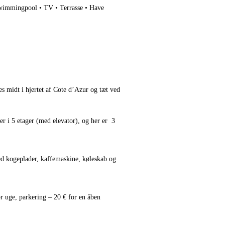
immingpool • TV • Terrasse • Have
 midt i hjertet af Cote d’Azur og tæt ved
er i 5 etager (med elevator), og her er 3
ed kogeplader, kaffemaskine, køleskab og
r uge, parkering – 20 € for en åben