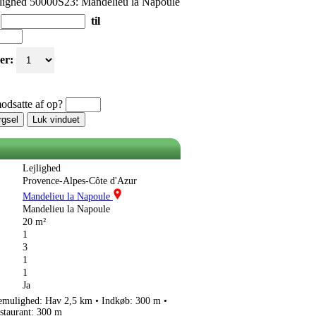
lighed 50000S23: Mandelieu la Napoule
til
er:
odsatte af op?
rgsel
Luk vinduet
Lejlighed
Provence-Alpes-Côte d'Azur
Mandelieu la Napoule
Mandelieu la Napoule
20 m²
1
3
1
1
Ja
mulighed: Hav 2,5 km • Indkøb: 300 m •
staurant: 300 m