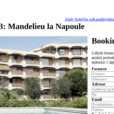
Aktiv ferie
Om os
Kanalkrydsto
3: Mandelieu la Napoule
Bookin
Udfyld formen
ønsket periode
indenfor 1 dø
Fornavn
Adresse
Email