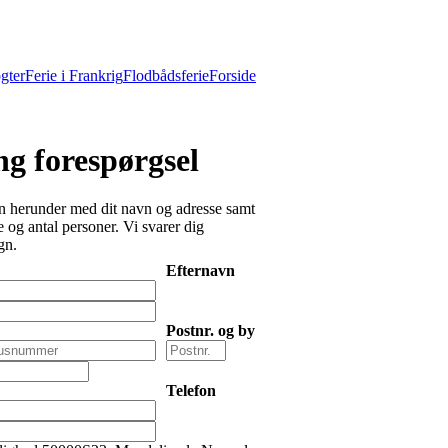
gter
Ferie i Frankrig
Flodbådsferie
Forside
g forespørgsel
 herunder med dit navn og adresse samt
 og antal personer. Vi svarer dig
gn.
Efternavn
Postnr. og by
Telefon