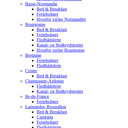
Basse-Normandie
Bed & Breakfast
Ferieboliger
Hvorfor vælge Normandiet
Bourgogne
Bed & Breakfast
Ferieboliger
Flodbådsferie
Kanal- og flodkrydstogter
Hvorfor vælge Bourgogne
Bretagne
Ferieboliger
Flodbådsferie
Centre
Bed & Breakfast
Champagne-Ardenne
Flodbådsferie
Kanal- og flodkrydstogter
Ile-de-France
Ferieboliger
Languedoc-Roussillon
Bed & Breakfast
Camping
Ferieboliger
Flodbådsferie