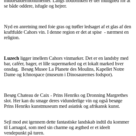
middelaldermonumenter. Langs flodbrinken er der mulighed for at
se både oddere, isfugle og hejrer.
Nyd en anretning med foie gras og trøfler ledsaget af et glas af den
kraftfulde Cahors vin. I denne region er det at spise - nærmest en
religion.
Luzech
ligger imellem Cahors vinmarker. Det er en landsby med
bar, caféer, bager, et lille supermarked og et lokalt marked hver
onsdag. Besøg Musee La Planete des Moulins, Kapellet Notre
Dame og Ichnospace (museum i Dinosaurernes fodspor).
Besøg Chateau de Caix - Prins Henriks og Dronning Margrethes
slot. Her kan du smage deres vidunderlige vin og også besøge
Prins Henriks kunstmuseum med asiatisk og afrikansk kunst.
Sejl mod øst igennem dette fantastiske landskab indtil du kommer
til Larnagol, som med sin charme og ægthed er et ideelt
vendepunkt på turen.