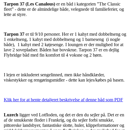
Tarpon 37 (Les Canalous)
er en båd i kategorien ”The Classic
fleet” - dette er de almindelige både, velegnede til familieferier, og
lette at styre.
Tarpon 37
er til 9/10 personer. Her er 1 kahyt med dobbeltseng og
1 enkeltseng, 1 kahyt med dobbeltseng og 1 barneseng (i nogle
både), 1 kahyt med 2 køjesenge. I loungen er der mulighed for at
lave 2 sovepladser. Båden har bovskrue. Tarpon 37 er en dejlig
Flybridge båd med fin komfort til 4 voksne og 2 børn.
I lejen er inkluderet sengelinned, men ikke håndklæder,
viskestykker og rengøringsmidler - dette kan lejes/købes på basen.
Klik her for at hente detaljeret beskrivelse af denne båd som PDF
Luzech
ligger ved Lotfloden, og det er den du sejler på. Det er en
af de smukkeste floder i Frankrig, og du sejler forbi smukke,
pittoreske landsbyer, fantastiske slotte, huler, klippeformationer og