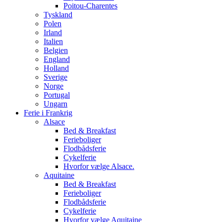
Poitou-Charentes
Tyskland
Polen
Irland
Italien
Belgien
England
Holland
Sverige
Norge
Portugal
Ungarn
Ferie i Frankrig
Alsace
Bed & Breakfast
Ferieboliger
Flodbådsferie
Cykelferie
Hvorfor vælge Alsace.
Aquitaine
Bed & Breakfast
Ferieboliger
Flodbådsferie
Cykelferie
Hvorfor vælge Aquitaine