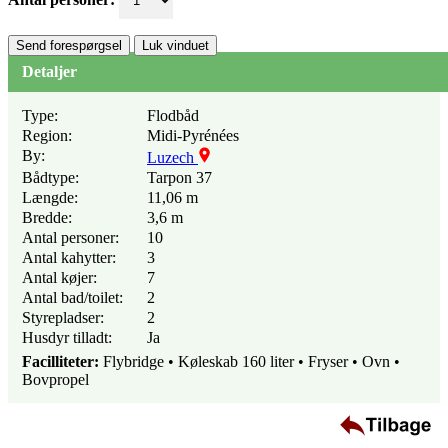
Send forespørgsel
Luk vinduet
Detaljer
Type:
Flodbåd
Region:
Midi-Pyrénées
By:
Luzech
Bådtype:
Tarpon 37
Længde:
11,06 m
Bredde:
3,6 m
Antal personer:
10
Antal kahytter:
3
Antal køjer:
7
Antal bad/toilet:
2
Styrepladser:
2
Husdyr tilladt:
Ja
Facilliteter:
Flybridge • Køleskab 160 liter • Fryser • Ovn •
Bovpropel