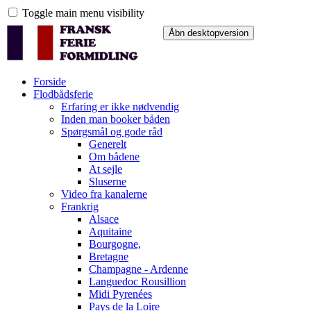
Toggle main menu visibility
Forside
Flodbådsferie
Erfaring er ikke nødvendig
Inden man booker båden
Spørgsmål og gode råd
Generelt
Om bådene
At sejle
Sluserne
Video fra kanalerne
Frankrig
Alsace
Aquitaine
Bourgogne,
Bretagne
Champagne - Ardenne
Languedoc Rousillion
Midi Pyrenées
Pays de la Loire