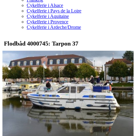
Cykelferie i Alsace
Cykelferie i Pays de la Loire
Cykelferie i Aquitaine
Cykelferie i Provence
Cykelferie i Ardeche/Drome
Flodbåd 4000745: Tarpon 37