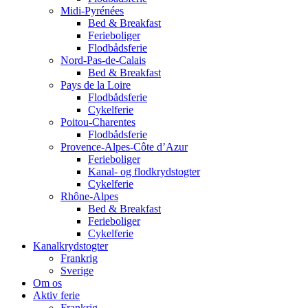
Midi-Pyrénées
Bed & Breakfast
Ferieboliger
Flodbådsferie
Nord-Pas-de-Calais
Bed & Breakfast
Pays de la Loire
Flodbådsferie
Cykelferie
Poitou-Charentes
Flodbådsferie
Provence-Alpes-Côte d’Azur
Ferieboliger
Kanal- og flodkrydstogter
Cykelferie
Rhône-Alpes
Bed & Breakfast
Ferieboliger
Cykelferie
Kanalkrydstogter
Frankrig
Sverige
Om os
Aktiv ferie
Frankrig