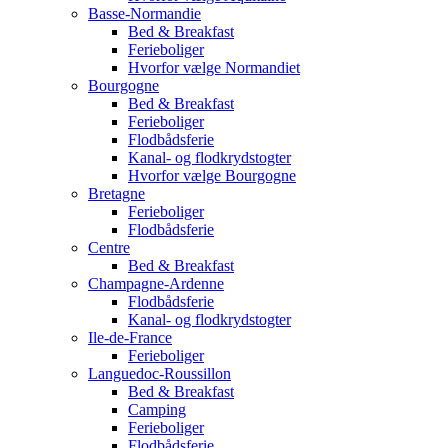
Basse-Normandie
Bed & Breakfast
Ferieboliger
Hvorfor vælge Normandiet
Bourgogne
Bed & Breakfast
Ferieboliger
Flodbådsferie
Kanal- og flodkrydstogter
Hvorfor vælge Bourgogne
Bretagne
Ferieboliger
Flodbådsferie
Centre
Bed & Breakfast
Champagne-Ardenne
Flodbådsferie
Kanal- og flodkrydstogter
Ile-de-France
Ferieboliger
Languedoc-Roussillon
Bed & Breakfast
Camping
Ferieboliger
Flodbådsferie