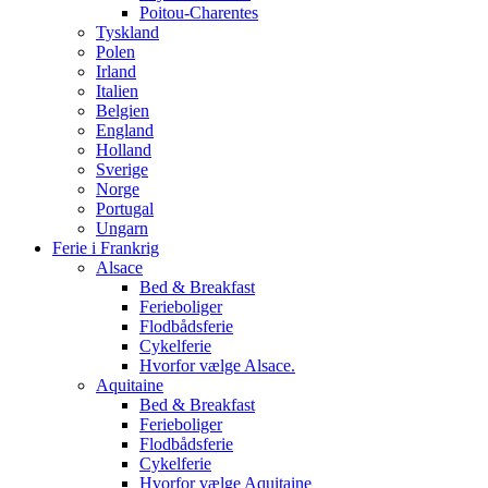
Poitou-Charentes
Tyskland
Polen
Irland
Italien
Belgien
England
Holland
Sverige
Norge
Portugal
Ungarn
Ferie i Frankrig
Alsace
Bed & Breakfast
Ferieboliger
Flodbådsferie
Cykelferie
Hvorfor vælge Alsace.
Aquitaine
Bed & Breakfast
Ferieboliger
Flodbådsferie
Cykelferie
Hvorfor vælge Aquitaine