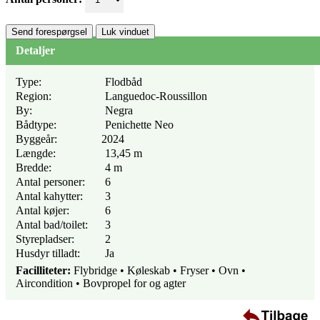
Send forespørgsel
Luk vinduet
Detaljer
Type:
Flodbåd
Region:
Languedoc-Roussillon
By:
Negra
Bådtype:
Penichette Neo
Byggeår:
2024
Længde:
13,45 m
Bredde:
4 m
Antal personer:
6
Antal kahytter:
3
Antal køjer:
6
Antal bad/toilet:
3
Styrepladser:
2
Husdyr tilladt:
Ja
Facilliteter:
Flybridge • Køleskab • Fryser • Ovn •
Aircondition • Bovpropel for og agter