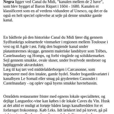
Negra
ligger ved Canal du Midi, "kanalen mellem de 2 have",
som blev bygget af Baron Riquet i 1604 - 1680. Kanalen er
klassificeret som en af verdens vidundere af Unesco, og det er da
også en helt speciel oplevelse at sejle på denne smukke gamle
kanal.
En bådferie på den historiske Canal du Midi fører dig gennem
Sydfrankrigs solmættede vinmarker i regionen mellem Toulouse i
vest og til Agde i øst. Følg den bugtende kanal under
platantræernes skygge, gennem maleriske landsbyer som Trèbes,
Castelnaudary og Homps, og forbi vingårde og solsikkemarker.
Sejl gennem smukke, ovale sluser, under hvælvede stenbroer og
højtliggende akvædukter.
Læg til kaj tæt ved middelalderborgen i Carcasonne, som
imponerer med den intakte, gamle bydel. Studer bogantikvariatet i
kanalbyen Le Somail eller smag på gryderetten Cassoulet i
Castelnaudary - og oplev også byens smukke havnebassin.
Områdets restauranter frister med egnens lokale specialiteter, og
dejlige Languedoc-vine kan købes i de lokale Caves du Vin. Husk
at det altid er muligt at fortøje båden langs kanalbredden for et
forlænget frokoststop. Køb f.eks. lidt lækkert ind på torvet, gå på