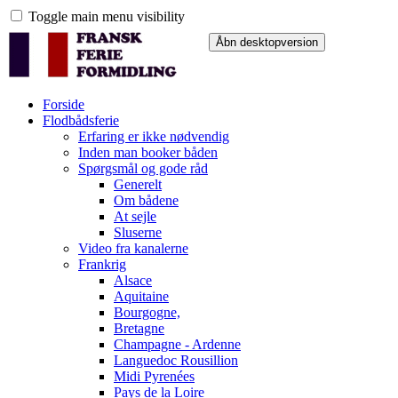
Toggle main menu visibility
Forside
Flodbådsferie
Erfaring er ikke nødvendig
Inden man booker båden
Spørgsmål og gode råd
Generelt
Om bådene
At sejle
Sluserne
Video fra kanalerne
Frankrig
Alsace
Aquitaine
Bourgogne,
Bretagne
Champagne - Ardenne
Languedoc Rousillion
Midi Pyrenées
Pays de la Loire