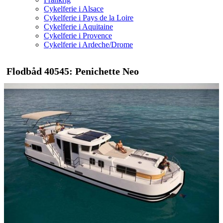
Cykelferie i Alsace
Cykelferie i Pays de la Loire
Cykelferie i Aquitaine
Cykelferie i Provence
Cykelferie i Ardeche/Drome
Flodbåd 40545: Penichette Neo