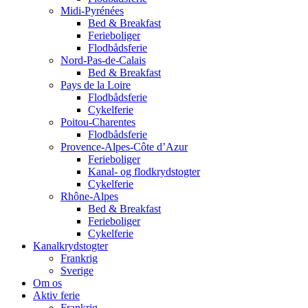
Midi-Pyrénées
Bed & Breakfast
Ferieboliger
Flodbådsferie
Nord-Pas-de-Calais
Bed & Breakfast
Pays de la Loire
Flodbådsferie
Cykelferie
Poitou-Charentes
Flodbådsferie
Provence-Alpes-Côte d’Azur
Ferieboliger
Kanal- og flodkrydstogter
Cykelferie
Rhône-Alpes
Bed & Breakfast
Ferieboliger
Cykelferie
Kanalkrydstogter
Frankrig
Sverige
Om os
Aktiv ferie
Frankrig