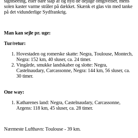
sightseeing, eller bare slap af og nyd de dejlige omgivelser, mens
solen kaster varme stråler på dækket. Skænk et glas vin med tanke
på det vidunderlige Sydfrankrig.
Man kan sejle pr. uge:
Tur/retur:
Hovestaden og romerske skatte: Negra, Toulouse, Montech,
Negra: 152 km, 40 sluser, ca. 24 timer.
Vingårde, smukke landskaber og slotte: Negra,
Castelnaudary, Carcassonne, Negra: 144 km, 56 sluser, ca.
30 timer.
One way:
Katharenes land: Negra, Castelnaudary, Carcassonne,
Argens: 118 km, 45 sluser, ca. 28 timer.
Nærmeste Lufthavn: Toulouse - 39 km.