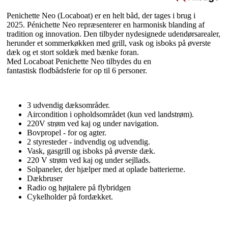
Penichette Neo (Locaboat) er en helt båd, der tages i brug i
2025. Pénichette Neo repræsenterer en harmonisk blanding af
tradition og innovation. Den tilbyder nydesignede udendørsarealer,
herunder et sommerkøkken med grill, vask og isboks på øverste
dæk og et stort soldæk med bænke foran.
Med Locaboat Penichette Neo tilbydes du en
fantastisk flodbådsferie for op til 6 personer.
3 udvendig dæksområder.
Aircondition i opholdsområdet (kun ved landstrøm).
220V strøm ved kaj og under navigation.
Bovpropel - for og agter.
2 styresteder - indvendig og udvendig.
Vask, gasgrill og isboks på øverste dæk.
220 V strøm ved kaj og under sejllads.
Solpaneler, der hjælper med at oplade batterierne.
Dækbruser
Radio og højtalere på flybridgen
Cykelholder på fordækket.