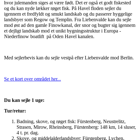
hvor julemanden siges at være født. Det er også et godt fiskested
og du kan nyde lækker røget fisk. På Havel floden sejler du
igennem et fredfyldt og smukt landskab og du passerer hyggelige
landsbyer som Regow og Templin. Fra Liebenvalde kan du sejle
mod øst ad den gamle Finowkanal, der snor og bugter sig igennem
et dejligt landskab mod et unikt bygningsstruktur i Europa -
Niederfinow boatlift på Oden Havel kanalen.
Med sejlerbevis kan du sejle vestpå efter Liebenvalde mod Berlin.
Se et kort over området her...
Du kan sejle 1 uge:
Tur/retur:
Badning, skove, og røget fisk: Fürstenberg, Neustrelitz,
Strasen, Mirow, Rheinsberg, Fürstenberg: 148 km, 14 sluser,
4 t. pr. dag.
Skove, og middelalderlandsbyer: Fürstenberg, Lychen,