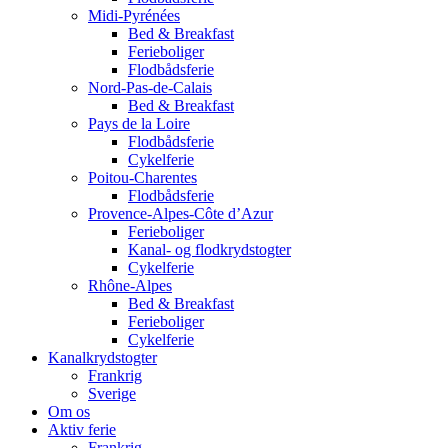
Midi-Pyrénées
Bed & Breakfast
Ferieboliger
Flodbådsferie
Nord-Pas-de-Calais
Bed & Breakfast
Pays de la Loire
Flodbådsferie
Cykelferie
Poitou-Charentes
Flodbådsferie
Provence-Alpes-Côte d’Azur
Ferieboliger
Kanal- og flodkrydstogter
Cykelferie
Rhône-Alpes
Bed & Breakfast
Ferieboliger
Cykelferie
Kanalkrydstogter
Frankrig
Sverige
Om os
Aktiv ferie
Frankrig