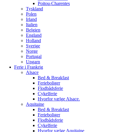
Poitou-Charentes
Tyskland
Polen
Irland
Italien
Belgien
England
Holland
Sverige
Norge
Portugal
Ungarn
Ferie i Frankrig
Alsace
Bed & Breakfast
Ferieboliger
Flodbådsferie
Cykelferie
Hvorfor vælge Alsace.
Aquitaine
Bed & Breakfast
Ferieboliger
Flodbådsferie
Cykelferie
Hvorfor vælge Aquitaine