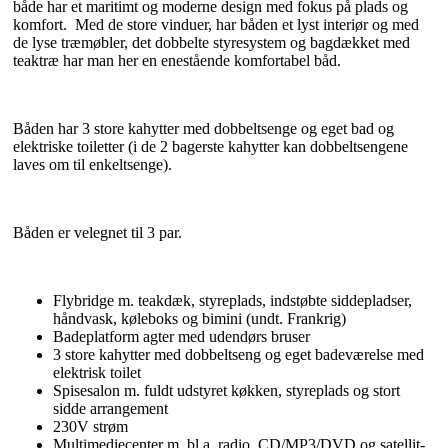
både har et maritimt og moderne design med fokus på plads og
komfort. Med de store vinduer, har båden et lyst interiør og med
de lyse træmøbler, det dobbelte styresystem og bagdækket med
teaktræ har man her en enestående komfortabel båd.
Båden har 3 store kahytter med dobbeltsenge og eget bad og
elektriske toiletter (i de 2 bagerste kahytter kan dobbeltsengene
laves om til enkeltsenge).
Båden er velegnet til 3 par.
Flybridge m. teakdæk, styreplads, indstøbte siddepladser,
håndvask, køleboks og bimini (undt. Frankrig)
Badeplatform agter med udendørs bruser
3 store kahytter med dobbeltseng og eget badeværelse med
elektrisk toilet
Spisesalon m. fuldt udstyret køkken, styreplads og stort
sidde arrangement
230V strøm
Multimediecenter m. bl.a. radio, CD/MP3/DVD og satellit-