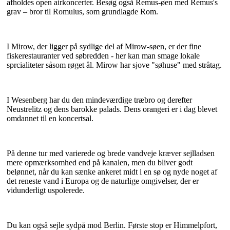
afholdes open airkoncerter. Besøg også Remus-øen med Remus's
grav – bror til Romulus, som grundlagde Rom.
I Mirow, der ligger på sydlige del af Mirow-søen, er der fine
fiskerestauranter ved søbredden - her kan man smage lokale
sprcialiteter såsom røget ål. Mirow har sjove "søhuse" med stråtag.
I Wesenberg har du den mindeværdige træbro og derefter
Neustrelitz og dens barokke palads. Dens orangeri er i dag blevet
omdannet til en koncertsal.
På denne tur med varierede og brede vandveje kræver sejlladsen
mere opmærksomhed end på kanalen, men du bliver godt
belønnet, når du kan sænke ankeret midt i en sø og nyde noget af
det reneste vand i Europa og de naturlige omgivelser, der er
vidunderligt uspolerede.
Du kan også sejle sydpå mod Berlin. Første stop er Himmelpfort,