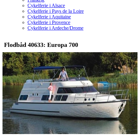
Cykelferie i Alsace
Cykelferie i Pays de la Loire
Cykelferie i Aquitaine
Cykelferie i Provence
Cykelferie i Ardeche/Drome
Flodbåd 40633: Europa 700