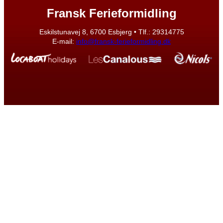
Fransk Ferieformidling
Eskilstunavej 8, 6700 Esbjerg • Tlf.: 29314775
E-mail:
info@fransk-ferieformidling.dk