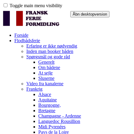
Toggle main menu visibility
Forside
Flodbådsferie
Erfaring er ikke nødvendig
Inden man booker båden
Spørgsmål og gode råd
Generelt
Om bådene
At sejle
Sluserne
Video fra kanalerne
Frankrig
Alsace
Aquitaine
Bourgogne,
Bretagne
Champagne - Ardenne
Languedoc Rousillion
Midi Pyrenées
Pays de la Loire