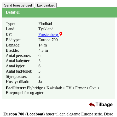
Send forespørgsel
Luk vinduet
Detaljer
Type:
Flodbåd
Land:
Tyskland
By:
Furstenberg
Bådtype:
Europa 700
Længde:
14 m
Bredde:
4,3 m
Antal personer:
6
Antal kahytter:
3
Antal køjer:
6
Antal bad/toilet:
3
Styrepladser:
2
Husdyr tilladt:
Ja
Facilliteter:
Flybridge • Køleskab • TV • Fryser • Ovn •
Bovpropel for og agter
Europa 700 (Locaboat)
hører til den elegante Europa serie. Disse