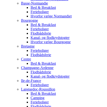
Basse-Normandie
Bed & Breakfast
Ferieboliger
Hvorfor vælge Normandiet
Bourgogne
Bed & Breakfast
Ferieboliger
Flodbådsferie
Kanal- og flodkrydstogter
Hvorfor vælge Bourgogne
Bretagne
Ferieboliger
Flodbådsferie
Centre
Bed & Breakfast
Champagne-Ardenne
Flodbådsferie
Kanal- og flodkrydstogter
Ile-de-France
Ferieboliger
Languedoc-Roussillon
Bed & Breakfast
Camping
Ferieboliger
Flodbådsferie