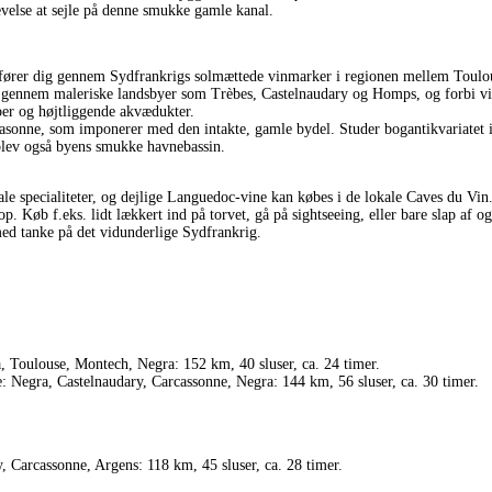
evelse at sejle på denne smukke gamle kanal.
fører dig gennem Sydfrankrigs solmættede vinmarker i regionen mellem Toulouse
, gennem maleriske landsbyer som Trèbes, Castelnaudary og Homps, og forbi v
oer og højtliggende akvædukter.
casonne, som imponerer med den intakte, gamle bydel. Studer bogantikvariatet 
oplev også byens smukke havnebassin.
le specialiteter, og dejlige Languedoc-vine kan købes i de lokale Caves du Vin. 
p. Køb f.eks. lidt lækkert ind på torvet, gå på sightseeing, eller bare slap af 
ed tanke på det vidunderlige Sydfrankrig.
, Toulouse, Montech, Negra: 152 km, 40 sluser, ca. 24 timer.
: Negra, Castelnaudary, Carcassonne, Negra: 144 km, 56 sluser, ca. 30 timer.
, Carcassonne, Argens: 118 km, 45 sluser, ca. 28 timer.