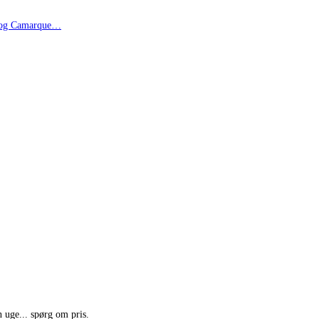
i og Camarque…
n uge... spørg om pris.