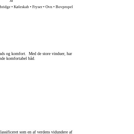
Ja
bridge • Køleskab • Fryser • Ovn • Bovpropel
lads og komfort. Med de store vinduer, har
ende komfortabel båd.
assificeret som en af verdens vidundere af