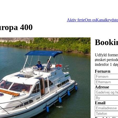
Aktiv ferie
Om os
Kanalkrydsto
uropa 400
Bookin
Udfyld formen
ønsket periode
indenfor 1 dø
Fornavn
Adresse
Email