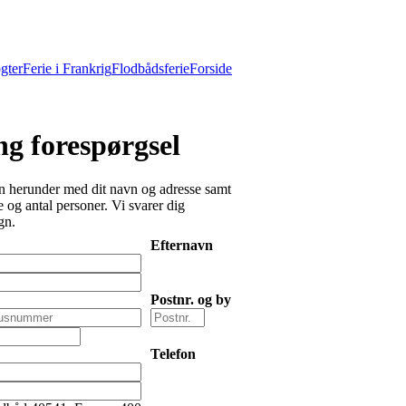
gter
Ferie i Frankrig
Flodbådsferie
Forside
g forespørgsel
 herunder med dit navn og adresse samt
 og antal personer. Vi svarer dig
gn.
Efternavn
Postnr. og by
Telefon