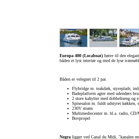
Europa 400 (Locaboat)
hører til den elega
båden et lyst interiør og med de lyse træmø
Båden er velegnet til 2 par.
Flybridge m. teakdæk, styreplads, ind
Badeplatform agter med udendørs bru
2 store kahytter med dobbeltseng og e
Spisesalon m. fuldt udstyret køkken, 
230V strøm
Multimediecenter m. bl.a. radio, CD/
Bovpropel
Negra
ligger ved Canal du Midi, "kanalen me