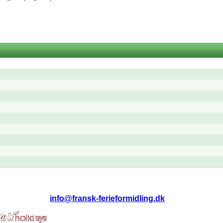
f.: 29314775 •
info@fransk-ferieformidling.dk