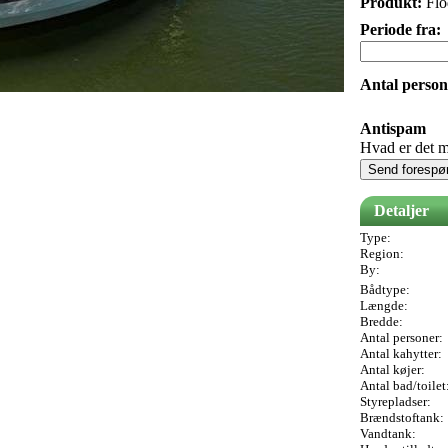
Produkt:
Flo
Periode fra:
Antal person
Antispam
Hvad er det m
Send forespø
Detaljer
Type:
Region:
By:
Bådtype:
Længde:
Bredde:
Antal personer:
Antal kahytter:
Antal køjer:
Antal bad/toilet
Styrepladser:
Brændstoftank:
Vandtank: