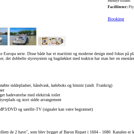
Husdyr tilladt:
Facilliteter:
Fly
Booking
nte Europa serie. Disse både har et maritimt og moderne design med fokus på p
bler, det dobbelte styresystem og bagdækket med teaktræ har man her en enestå
støbte siddepladser, håndvask, køleboks og bimini (undt. Frankrig)
ser
get badeværelse med elektrisk toilet
styreplads og stort sidde arrangement
MP3/DVD og satellit-TV (signalet kan være begrænset)
llem de 2 have", som blev bygget af Baron Riquet i 1604 - 1680. Kanalen er kl