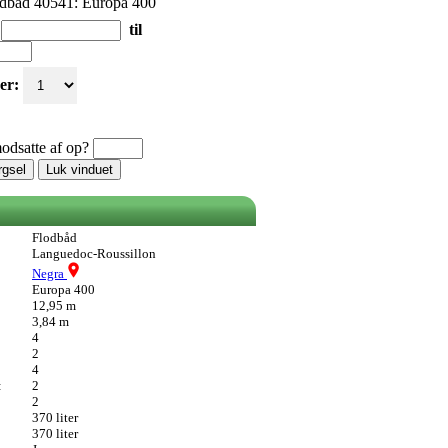
dbåd 40541: Europa 400
til
er:
odsatte af op?
rgsel
Luk vinduet
Flodbåd
Languedoc-Roussillon
Negra
Europa 400
12,95 m
3,84 m
4
2
4
:
2
2
370 liter
370 liter