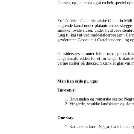
Unesco, og det er da også en helt speciel opl
En bådferie på den historiske Canal du Midi 
bugtende kanal under platantræernes skygge
smukke, ovale sluser, under hvælvede stenbr
Læg til kaj tæt ved middelalderborgen i Car
gryderetten Cassoulet i Castelnaudary - og 
Områdets restauranter frister med egnens loka
langs kanalbredden for et forlænget frokoststo
varme stråler på dækket. Skænk et glas vin m
Man kan sejle pr. uge:
Tur/retur:
Hovestaden og romerske skatte: Negra
Vingårde, smukke landskaber og slotte
One way:
Katharenes land: Negra, Castelnaudary