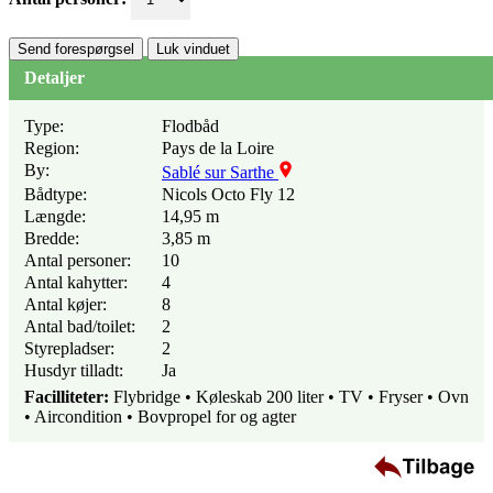
Send forespørgsel
Luk vinduet
Detaljer
Type:
Flodbåd
Region:
Pays de la Loire
By:
Sablé sur Sarthe
Bådtype:
Nicols Octo Fly 12
Længde:
14,95 m
Bredde:
3,85 m
Antal personer:
10
Antal kahytter:
4
Antal køjer:
8
Antal bad/toilet:
2
Styrepladser:
2
Husdyr tilladt:
Ja
Facilliteter:
Flybridge • Køleskab 200 liter • TV • Fryser • Ovn
• Aircondition • Bovpropel for og agter