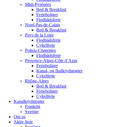
Midi-Pyrénées
Bed & Breakfast
Ferieboliger
Flodbådsferie
Nord-Pas-de-Calais
Bed & Breakfast
Pays de la Loire
Flodbådsferie
Cykelferie
Poitou-Charentes
Flodbådsferie
Provence-Alpes-Côte d’Azur
Ferieboliger
Kanal- og flodkrydstogter
Cykelferie
Rhône-Alpes
Bed & Breakfast
Ferieboliger
Cykelferie
Kanalkrydstogter
Frankrig
Sverige
Om os
Aktiv ferie
Frankrig