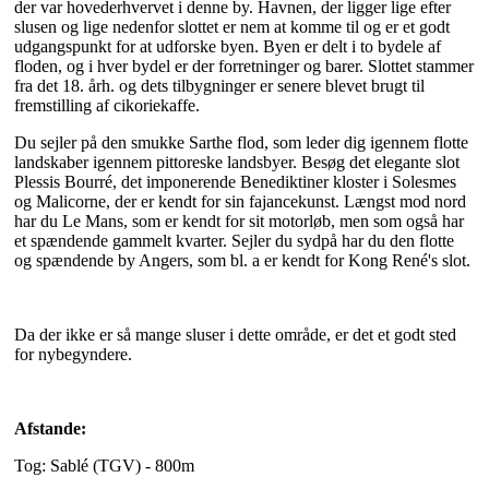
der var hovederhvervet i denne by. Havnen, der ligger lige efter
slusen og lige nedenfor slottet er nem at komme til og er et godt
udgangspunkt for at udforske byen. Byen er delt i to bydele af
floden, og i hver bydel er der forretninger og barer. Slottet stammer
fra det 18. årh. og dets tilbygninger er senere blevet brugt til
fremstilling af cikoriekaffe.
Du sejler på den smukke Sarthe flod, som leder dig igennem flotte
landskaber igennem pittoreske landsbyer. Besøg det elegante slot
Plessis Bourré, det imponerende Benediktiner kloster i Solesmes
og Malicorne, der er kendt for sin fajancekunst. Længst mod nord
har du Le Mans, som er kendt for sit motorløb, men som også har
et spændende gammelt kvarter. Sejler du sydpå har du den flotte
og spændende by Angers, som bl. a er kendt for Kong René's slot.
Da der ikke er så mange sluser i dette område, er det et godt sted
for nybegyndere.
Afstande:
Tog: Sablé (TGV) - 800m