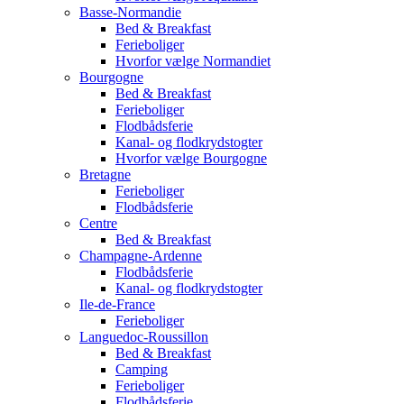
Basse-Normandie
Bed & Breakfast
Ferieboliger
Hvorfor vælge Normandiet
Bourgogne
Bed & Breakfast
Ferieboliger
Flodbådsferie
Kanal- og flodkrydstogter
Hvorfor vælge Bourgogne
Bretagne
Ferieboliger
Flodbådsferie
Centre
Bed & Breakfast
Champagne-Ardenne
Flodbådsferie
Kanal- og flodkrydstogter
Ile-de-France
Ferieboliger
Languedoc-Roussillon
Bed & Breakfast
Camping
Ferieboliger
Flodbådsferie