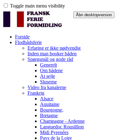
Toggle main menu visibility
Forside
Flodbådsferie
Erfaring er ikke nødvendig
Inden man booker båden
Spørgsmål og gode råd
Generelt
Om bådene
At sejle
Sluserne
Video fra kanalerne
Frankrig
Alsace
Aquitaine
Bourgogne,
Bretagne
Champagne - Ardenne
Languedoc Rousillion
Midi Pyrenées
Pays de la Loire