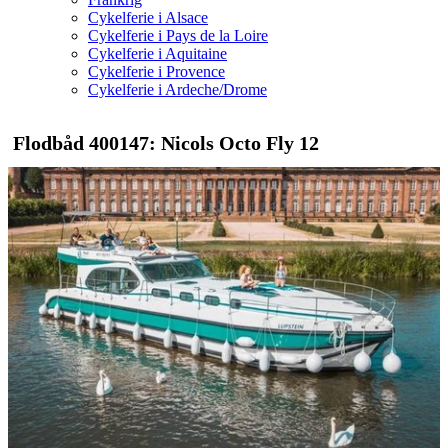
Cykelferie i Alsace
Cykelferie i Pays de la Loire
Cykelferie i Aquitaine
Cykelferie i Provence
Cykelferie i Ardeche/Drome
Flodbåd 400147: Nicols Octo Fly 12