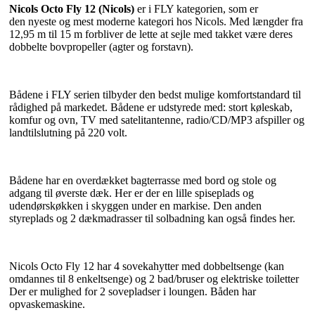
Nicols Octo Fly 12 (Nicols)
er i FLY kategorien, som er
den nyeste og mest moderne kategori hos Nicols. Med længder fra
12,95 m til 15 m forbliver de lette at sejle med takket være deres
dobbelte bovpropeller (agter og forstavn).
Bådene i FLY serien tilbyder den bedst mulige komfortstandard til
rådighed på markedet. Bådene er udstyrede med: stort køleskab,
komfur og ovn, TV med satelitantenne, radio/CD/MP3 afspiller og
landtilslutning på 220 volt.
Bådene har en overdækket bagterrasse med bord og stole og
adgang til øverste dæk. Her er der en lille spiseplads og
udendørskøkken i skyggen under en markise. Den anden
styreplads og 2 dækmadrasser til solbadning kan også findes her.
Nicols Octo Fly 12
har 4 sovekahytter med dobbeltsenge (kan
omdannes til 8 enkeltsenge) og 2 bad/bruser og elektriske toiletter
Der er mulighed for 2 sovepladser i loungen. Båden har
opvaskemaskine.