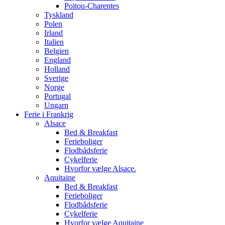
Poitou-Charentes
Tyskland
Polen
Irland
Italien
Belgien
England
Holland
Sverige
Norge
Portugal
Ungarn
Ferie i Frankrig
Alsace
Bed & Breakfast
Ferieboliger
Flodbådsferie
Cykelferie
Hvorfor vælge Alsace.
Aquitaine
Bed & Breakfast
Ferieboliger
Flodbådsferie
Cykelferie
Hvorfor vælge Aquitaine