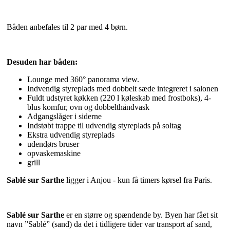
Båden anbefales til 2 par med 4 børn.
Desuden har båden:
Lounge med 360° panorama view.
Indvendig styreplads med dobbelt sæde integreret i salonen
Fuldt udstyret køkken (220 l køleskab med frostboks), 4-
blus komfur, ovn og dobbelthåndvask
Adgangslåger i siderne
Indstøbt trappe til udvendig styreplads på soltag
Ekstra udvendig styreplads
udendørs bruser
opvaskemaskine
grill
Sablé sur Sarthe
ligger i Anjou - kun få timers kørsel fra Paris.
Sablé sur Sarthe
er en større og spændende by. Byen har fået sit
navn ”Sablé” (sand) da det i tidligere tider var transport af sand,