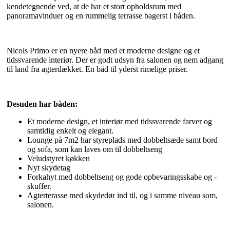
kendetegnende ved, at de har et stort opholdsrum med
panoramavinduer og en rummelig terrasse bagerst i båden.
Nicols Primo er en nyere båd med et moderne designe og et
tidssvarende interiør. Der er godt udsyn fra salonen og nem adgang
til land fra agterdækket. En båd til yderst rimelige priser.
Desuden har båden:
Et moderne design, et interiør med tidssvarende farver og
samtidig enkelt og elegant.
Lounge på 7m2 har styreplads med dobbeltsæde samt bord
og sofa, som kan laves om til dobbeltseng
Veludstyret køkken
Nyt skydetag
Forkahyt med dobbeltseng og gode opbevaringsskabe og -
skuffer.
Agterterasse med skydedør ind til, og i samme niveau som,
salonen.