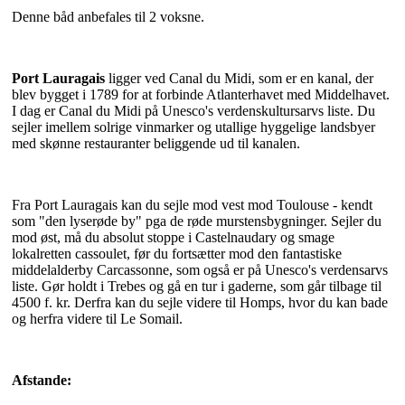
Denne båd anbefales til 2 voksne.
Port Lauragais
ligger ved Canal du Midi, som er en kanal, der
blev bygget i 1789 for at forbinde Atlanterhavet med Middelhavet.
I dag er Canal du Midi på Unesco's verdenskultursarvs liste. Du
sejler imellem solrige vinmarker og utallige hyggelige landsbyer
med skønne restauranter beliggende ud til kanalen.
Fra Port Lauragais kan du sejle mod vest mod Toulouse - kendt
som "den lyserøde by" pga de røde murstensbygninger. Sejler du
mod øst, må du absolut stoppe i Castelnaudary og smage
lokalretten cassoulet, før du fortsætter mod den fantastiske
middelalderby Carcassonne, som også er på Unesco's verdensarvs
liste. Gør holdt i Trebes og gå en tur i gaderne, som går tilbage til
4500 f. kr. Derfra kan du sejle videre til Homps, hvor du kan bade
og herfra videre til Le Somail.
Afstande: