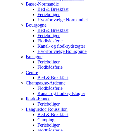
Basse-Normandie
Bed & Breakfast
Ferieboliger
Hvorfor vælge Normandiet
Bourgogne
Bed & Breakfast
Ferieboliger
Flodbådsferie
Kanal- og flodkrydstogter
Hvorfor vælge Bourgogne
Bretagne
Ferieboliger
Flodbådsferie
Centre
Bed & Breakfast
Champagne-Ardenne
Flodbådsferie
Kanal- og flodkrydstogter
Ile-de-France
Ferieboliger
Languedoc-Roussillon
Bed & Breakfast
Camping
Ferieboliger
Flodbådsferie