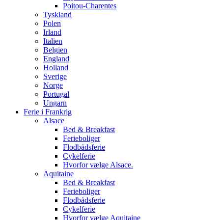
Poitou-Charentes
Tyskland
Polen
Irland
Italien
Belgien
England
Holland
Sverige
Norge
Portugal
Ungarn
Ferie i Frankrig
Alsace
Bed & Breakfast
Ferieboliger
Flodbådsferie
Cykelferie
Hvorfor vælge Alsace.
Aquitaine
Bed & Breakfast
Ferieboliger
Flodbådsferie
Cykelferie
Hvorfor vælge Aquitaine