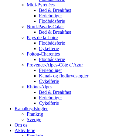
Midi-Pyrénées
Bed & Breakfast
Ferieboliger
Flodbådsferie
Nord-Pas-de-Calais
Bed & Breakfast
Pays de la Loire
Flodbådsferie
Cykelferie
Poitou-Charentes
Flodbådsferie
Provence-Alpes-Côte d’Azur
Ferieboliger
Kanal- og flodkrydstogter
Cykelferie
Rhône-Alpes
Bed & Breakfast
Ferieboliger
Cykelferie
Kanalkrydstogter
Frankrig
Sverige
Om os
Aktiv ferie
Frankrig