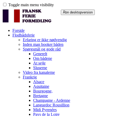
Toggle main menu visibility
Forside
Flodbådsferie
Erfaring er ikke nødvendig
Inden man booker båden
Spørgsmål og gode råd
Generelt
Om bådene
At sejle
Sluserne
Video fra kanalerne
Frankrig
Alsace
Aquitaine
Bourgogne,
Bretagne
Champagne - Ardenne
Languedoc Rousillion
Midi Pyrenées
Pays de la Loire