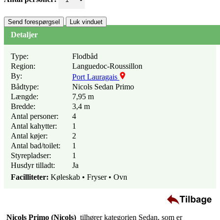
Send forespørgsel
Luk vinduet
Detaljer
Type:
Flodbåd
Region:
Languedoc-Roussillon
By:
Port Lauragais
Bådtype:
Nicols Sedan Primo
Længde:
7,95 m
Bredde:
3,4 m
Antal personer:
4
Antal kahytter:
1
Antal køjer:
2
Antal bad/toilet:
1
Styrepladser:
1
Husdyr tilladt:
Ja
Facilliteter:
Køleskab • Fryser • Ovn
Nicols Primo (Nicols)
tilhører kategorien Sedan, som er