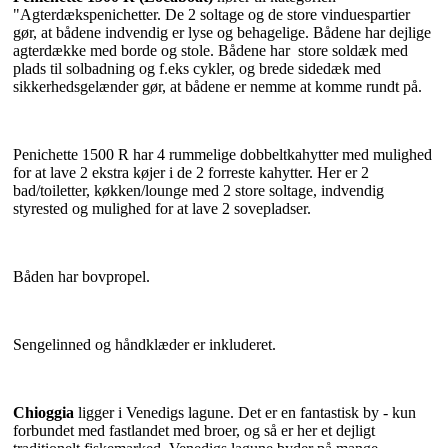
"Agterdækspenichetter. De 2 soltage og de store vinduespartier
gør, at bådene indvendig er lyse og behagelige. Bådene har dejlige
agterdække med borde og stole. Bådene har store soldæk med
plads til solbadning og f.eks cykler, og brede sidedæk med
sikkerhedsgelænder gør, at bådene er nemme at komme rundt på.
Penichette 1500 R har 4 rummelige dobbeltkahytter med mulighed
for at lave 2 ekstra køjer i de 2 forreste kahytter. Her er 2
bad/toiletter, køkken/lounge med 2 store soltage, indvendig
styrested og mulighed for at lave 2 sovepladser.
Båden har bovpropel.
Sengelinned og håndklæder er inkluderet.
Chioggia
ligger i Venedigs lagune. Det er en fantastisk by - kun
forbundet med fastlandet med broer, og så er her et dejligt