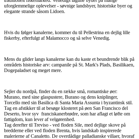
traditionelt fiskemarked. Venedigs lagune byder på mange
uforglemmelige oplevelser - søvnige landsbyer, historiske byer og
elegante strande såsom Lidoen.
Hvis du følger kanalerne, kommer du til Pellestrina en dejlig lille
fiskerby, efterfulgt af Malamocco og så selve Venedig.
Mens du glider langs kanalerne kan du kaste et beundrende blik på
områdets historiske arv: campanile på St. Mark's Plads, Basilikaen,
Dogepaladset og meget mere.
Sejler du nordpå, finder du en række små, romantiske øer:
Murano, med sine glaspustere, Burano og dens kniplinger,
Torcello med sin Basilica di Santa Maria Assunta i byzantinsk stil.
Tag en afstikker til at besøge klosteret på øen San Francisco del
Deserto, hvor syv franciskanerbrødre, som har aflagt et løfte om
fattigdom, kun lever af velgørenhed.
Tag derefter til Treviso - ved floden Sile, med dejlige skove på
bredderne eller ved floden Brenta, hvis landskab inspirerede
malerierne af Canaletto. De overdådige palladianske villaer, hvoraf