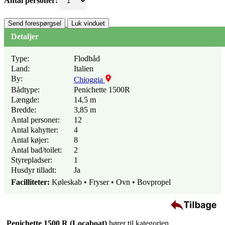
Antal personer:
Send forespørgsel
Luk vinduet
Detaljer
Type:
Flodbåd
Land:
Italien
By:
Chioggia
Bådtype:
Penichette 1500R
Længde:
14,5 m
Bredde:
3,85 m
Antal personer:
12
Antal kahytter:
4
Antal køjer:
8
Antal bad/toilet:
2
Styrepladser:
1
Husdyr tilladt:
Ja
Facilliteter:
Køleskab • Fryser • Ovn • Bovpropel
Penichette 1500 R
(Locaboat)
hører til kategorien