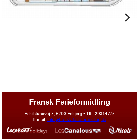
Fransk Ferieformidling
Eskilstunavej 8, 6700 Esbjerg • Tlf.: 29314775
E-mail:
info@fransk-ferieformidling.dk