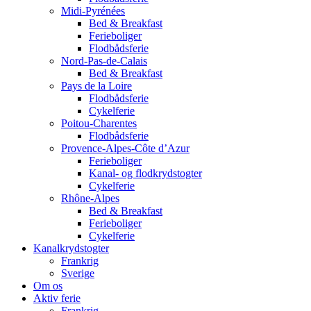
Midi-Pyrénées
Bed & Breakfast
Ferieboliger
Flodbådsferie
Nord-Pas-de-Calais
Bed & Breakfast
Pays de la Loire
Flodbådsferie
Cykelferie
Poitou-Charentes
Flodbådsferie
Provence-Alpes-Côte d’Azur
Ferieboliger
Kanal- og flodkrydstogter
Cykelferie
Rhône-Alpes
Bed & Breakfast
Ferieboliger
Cykelferie
Kanalkrydstogter
Frankrig
Sverige
Om os
Aktiv ferie
Frankrig