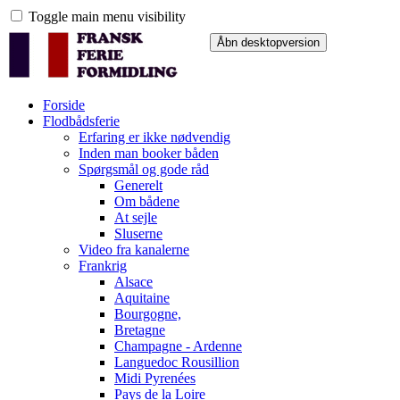
Toggle main menu visibility
Forside
Flodbådsferie
Erfaring er ikke nødvendig
Inden man booker båden
Spørgsmål og gode råd
Generelt
Om bådene
At sejle
Sluserne
Video fra kanalerne
Frankrig
Alsace
Aquitaine
Bourgogne,
Bretagne
Champagne - Ardenne
Languedoc Rousillion
Midi Pyrenées
Pays de la Loire