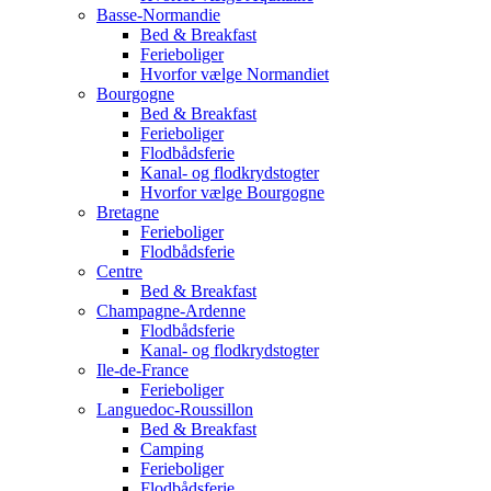
Basse-Normandie
Bed & Breakfast
Ferieboliger
Hvorfor vælge Normandiet
Bourgogne
Bed & Breakfast
Ferieboliger
Flodbådsferie
Kanal- og flodkrydstogter
Hvorfor vælge Bourgogne
Bretagne
Ferieboliger
Flodbådsferie
Centre
Bed & Breakfast
Champagne-Ardenne
Flodbådsferie
Kanal- og flodkrydstogter
Ile-de-France
Ferieboliger
Languedoc-Roussillon
Bed & Breakfast
Camping
Ferieboliger
Flodbådsferie