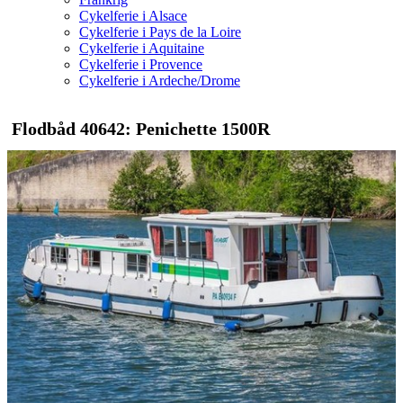
Cykelferie i Alsace
Cykelferie i Pays de la Loire
Cykelferie i Aquitaine
Cykelferie i Provence
Cykelferie i Ardeche/Drome
Flodbåd 40642: Penichette 1500R