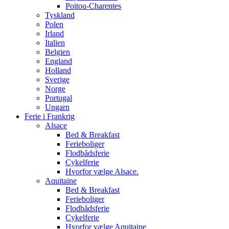
Poitou-Charentes
Tyskland
Polen
Irland
Italien
Belgien
England
Holland
Sverige
Norge
Portugal
Ungarn
Ferie i Frankrig
Alsace
Bed & Breakfast
Ferieboliger
Flodbådsferie
Cykelferie
Hvorfor vælge Alsace.
Aquitaine
Bed & Breakfast
Ferieboliger
Flodbådsferie
Cykelferie
Hvorfor vælge Aquitaine