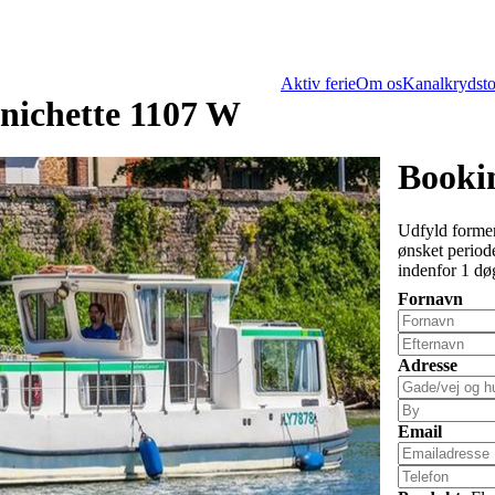
Aktiv ferie
Om os
Kanalkrydsto
nichette 1107 W
Bookin
Udfyld formen
ønsket periode
indenfor 1 dø
Fornavn
Adresse
Email