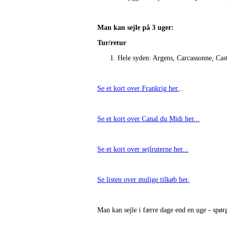
Man kan sejle på 3 uger:
Tur/retur
Hele syden: Argens, Carcassonne, Cast
Se et kort over Frankrig her.
..
Se et kort over Canal du Midi her...
Se et kort over sejlruterne her...
Se listen over mulige tilkøb her.
Man kan sejle i færre dage end en uge - spør