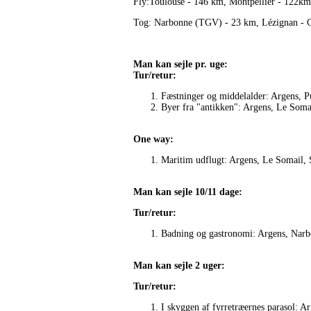
Fly:Toulouse - 146 km, Montpellier - 122km
Tog: Narbonne (TGV) - 23 km, Lézignan - Co
Man kan sejle pr. uge:
Tur/retur:
Fæstninger og middelalder: Argens, Pu
Byer fra "antikken": Argens, Le Somai
One way:
Maritim udflugt: Argens, Le Somail, S
Man kan sejle 10/11 dage:
Tur/retur:
Badning og gastronomi: Argens, Narbon
Man kan sejle 2 uger:
Tur/retur:
I skyggen af fyrretræernes parasol: Ar