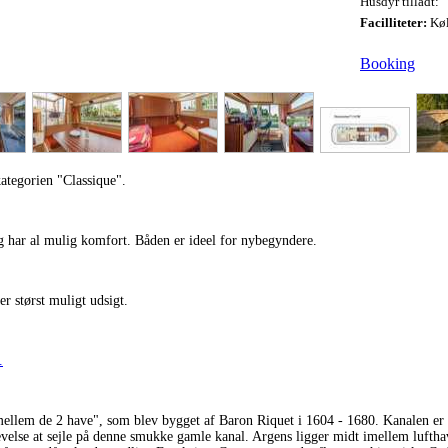
Husdyr tilladt:
Facilliteter:
Køl
Booking
kategorien "Classique".
og har al mulig komfort. Båden er ideel for nybegyndere.
r størst muligt udsigt.
.
ellem de 2 have", som blev bygget af Baron Riquet i 1604 - 1680. Kanalen er k
levelse at sejle på denne smukke gamle kanal. Argens ligger midt imellem luft