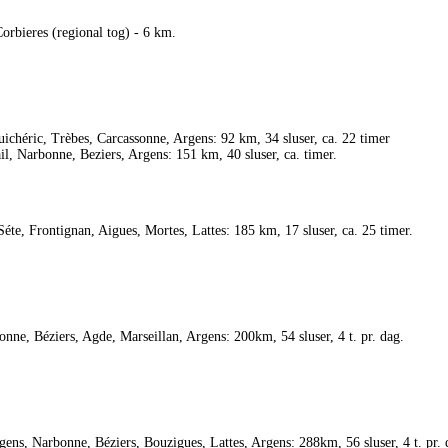
rbieres (regional tog) - 6 km.
ichéric, Trèbes, Carcassonne, Argens: 92 km, 34 sluser, ca. 22 timer
l, Narbonne, Beziers, Argens: 151 km, 40 sluser, ca. timer.
éte, Frontignan, Aigues, Mortes, Lattes: 185 km, 17 sluser, ca. 25 timer.
ne, Béziers, Agde, Marseillan, Argens: 200km, 54 sluser, 4 t. pr. dag.
gens, Narbonne, Béziers, Bouzigues, Lattes, Argens: 288km, 56 sluser, 4 t. pr. 