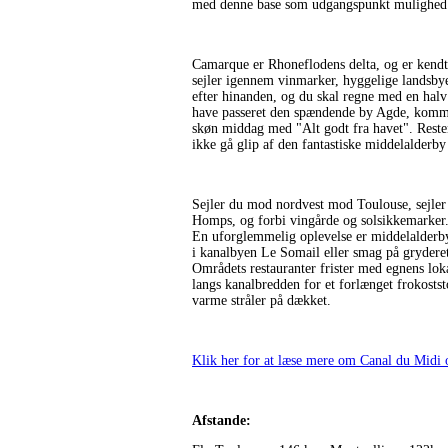
med denne base som udgangspunkt mulighed fo
Camarque er Rhoneflodens delta, og er kendt f
sejler igennem vinmarker, hyggelige landsbyer
efter hinanden, og du skal regne med en halv
have passeret den spændende by Agde, kommer 
skøn middag med "Alt godt fra havet". Resten
ikke gå glip af den fantastiske middelalderb
Sejler du mod nordvest mod Toulouse, sejler
Homps, og forbi vingårde og solsikkemarker.
En uforglemmelig oplevelse er middelalderby
i kanalbyen Le Somail eller smag på grydere
Områdets restauranter frister med egnens loka
langs kanalbredden for et forlænget frokoststo
varme stråler på dækket.
Klik her for at læse mere om Canal du Mid
Afstande: