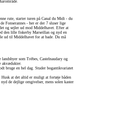
tharområde.
nne rute, starter turen på Canal du Midi - du
de Fonserannes - her er der 7 sluser lige
det og sejler ud mod Middelhavet. Efter at
d den lille fiskerby Marseillan og nyd en
le ud til Middelhavet for at bade. Du må
e landsbyer som Trèbes, Castelnaudary og
e akvædukter.
t bruge en hel dag. Studer bogantikvariatet
Husk at det altid er muligt at fortøje båden
og nyd de dejlige omgivelser, mens solen kaster