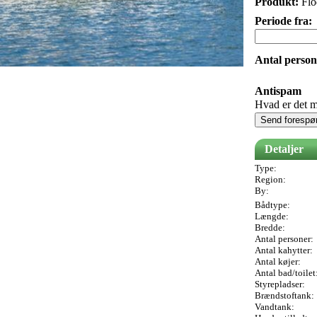
Produkt:
Flo
Periode fra:
Antal person
Antispam
Hvad er det m
Send forespø
Detaljer
Type:
Region:
By:
Bådtype:
Længde:
Bredde:
Antal personer:
Antal kahytter:
Antal køjer:
Antal bad/toilet
Styrepladser:
Brændstoftank:
Vandtank: