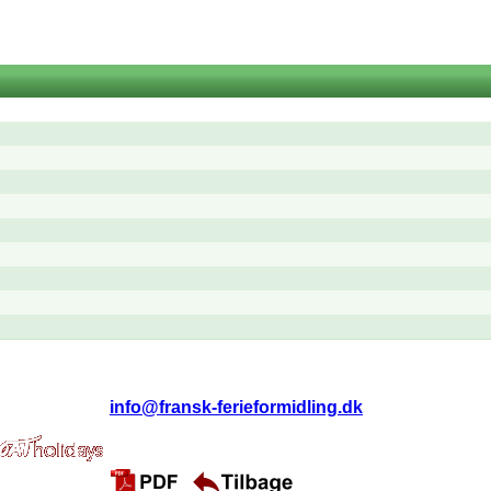
f.: 29314775 •
info@fransk-ferieformidling.dk