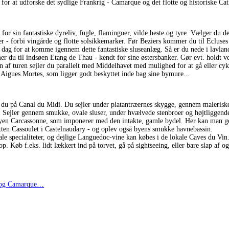
r at udforske det sydlige Frankrig - Camarque og det flotte og historiske Ca
or sin fantastiske dyreliv, fugle, flamingoer, vilde heste og tyre. Vælger du de
 - forbi vingårde og flotte solsikkemarker. Før Beziers kommer du til Ecluses 
 dag for at komme igennem dette fantastiske sluseanlæg. Så er du nede i lavlan
du til indsøen Etang de Thau - kendt for sine østersbanker. Gør evt. holdt ve
 af turen sejler du parallelt med Middelhavet med mulighed for at gå eller cyk
y Aigues Mortes, som ligger godt beskyttet inde bag sine bymure...
 du på Canal du Midi. Du sejler under platantræernes skygge, gennem malerisk
 Sejler gennem smukke, ovale sluser, under hvælvede stenbroer og højtliggend
en Carcassonne, som imponerer med den intakte, gamle bydel. Her kan man god
tten Cassoulet i Castelnaudary - og oplev også byens smukke havnebassin.
le specialiteter, og dejlige Languedoc-vine kan købes i de lokale Caves du Vin. 
p. Køb f.eks. lidt lækkert ind på torvet, gå på sightseeing, eller bare slap af 
i og Camarque…