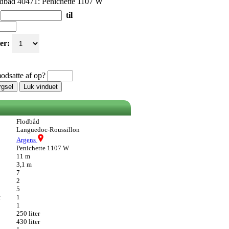
dbåd 40471: Penichette 1107 W
til
er:
odsatte af op?
rgsel
Luk vinduet
Flodbåd
Languedoc-Roussillon
Argens
Penichette 1107 W
11 m
3,1 m
7
2
5
:
1
1
250 liter
430 liter