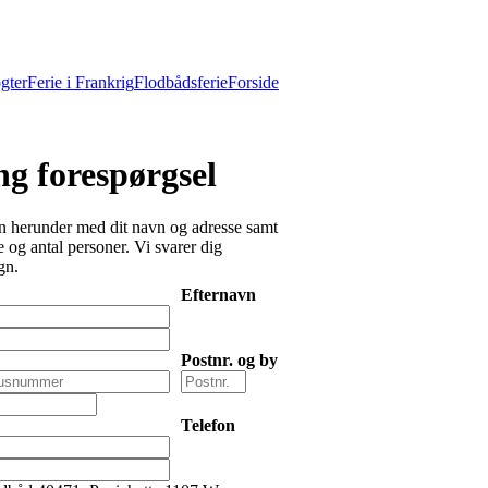
gter
Ferie i Frankrig
Flodbådsferie
Forside
g forespørgsel
 herunder med dit navn og adresse samt
 og antal personer. Vi svarer dig
gn.
Efternavn
Postnr. og by
Telefon