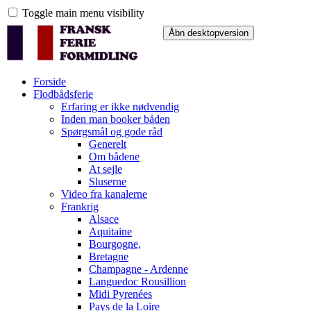
Toggle main menu visibility
Forside
Flodbådsferie
Erfaring er ikke nødvendig
Inden man booker båden
Spørgsmål og gode råd
Generelt
Om bådene
At sejle
Sluserne
Video fra kanalerne
Frankrig
Alsace
Aquitaine
Bourgogne,
Bretagne
Champagne - Ardenne
Languedoc Rousillion
Midi Pyrenées
Pays de la Loire