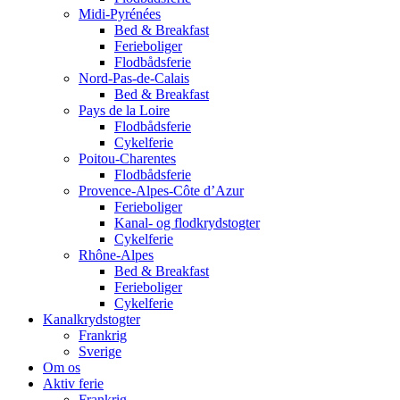
Midi-Pyrénées
Bed & Breakfast
Ferieboliger
Flodbådsferie
Nord-Pas-de-Calais
Bed & Breakfast
Pays de la Loire
Flodbådsferie
Cykelferie
Poitou-Charentes
Flodbådsferie
Provence-Alpes-Côte d’Azur
Ferieboliger
Kanal- og flodkrydstogter
Cykelferie
Rhône-Alpes
Bed & Breakfast
Ferieboliger
Cykelferie
Kanalkrydstogter
Frankrig
Sverige
Om os
Aktiv ferie
Frankrig