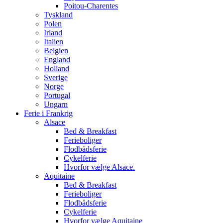
Poitou-Charentes
Tyskland
Polen
Irland
Italien
Belgien
England
Holland
Sverige
Norge
Portugal
Ungarn
Ferie i Frankrig
Alsace
Bed & Breakfast
Ferieboliger
Flodbådsferie
Cykelferie
Hvorfor vælge Alsace.
Aquitaine
Bed & Breakfast
Ferieboliger
Flodbådsferie
Cykelferie
Hvorfor vælge Aquitaine