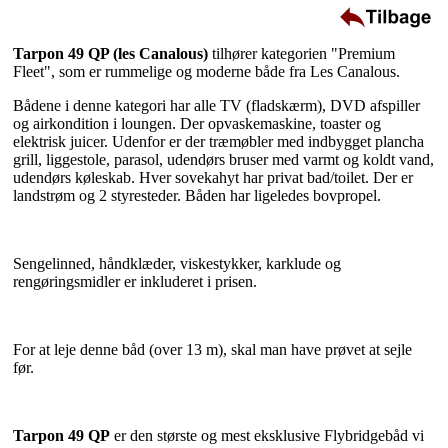
Tarpon 49 QP (les Canalous)
tilhører kategorien "Premium
Fleet", som er rummelige og moderne både fra Les Canalous.
Bådene i denne kategori har alle TV (fladskærm), DVD afspiller
og airkondition i loungen. Der opvaskemaskine, toaster og
elektrisk juicer. Udenfor er der træmøbler med indbygget plancha
grill, liggestole, parasol, udendørs bruser med varmt og koldt vand,
udendørs køleskab. Hver sovekahyt har privat bad/toilet. Der er
landstrøm og 2 styresteder. Båden har ligeledes bovpropel.
Sengelinned, håndklæder, viskestykker, karklude og
rengøringsmidler er inkluderet i prisen.
For at leje denne båd (over 13 m), skal man have prøvet at sejle
før.
Tarpon 49 QP
er den største og mest eksklusive Flybridgebåd vi