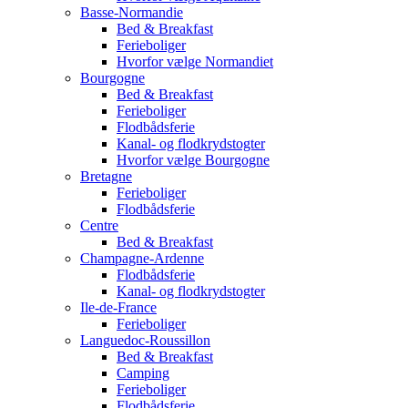
Basse-Normandie
Bed & Breakfast
Ferieboliger
Hvorfor vælge Normandiet
Bourgogne
Bed & Breakfast
Ferieboliger
Flodbådsferie
Kanal- og flodkrydstogter
Hvorfor vælge Bourgogne
Bretagne
Ferieboliger
Flodbådsferie
Centre
Bed & Breakfast
Champagne-Ardenne
Flodbådsferie
Kanal- og flodkrydstogter
Ile-de-France
Ferieboliger
Languedoc-Roussillon
Bed & Breakfast
Camping
Ferieboliger
Flodbådsferie