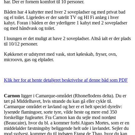
har. Der er fornem komfort til 10 personer.
Båden har 4 kahytter med hver 2 sovepladser og med privat bad
og el toilet. Ligeledes er der satelit TV og HI Fi anlæg i hver
kahyt. Foran i båden er der yderligere 1 kahyt med 2 sovepladser
og med håndvask og toilet.
I loungen er det muligt at have 2 sovepladser. Altså ialt er der plads
til 10/12 personer.
Køkkenet er udstyrret med vask, stort køleskab, fryser, ovn,
microovn, gas og elplader.
Klik her for at hente detaljeret beskrivelse af denne båd som PDF
Carnon
ligger i Camarque-området (Rhoneflodens delta). Du er
tæt på Middelhavet, hvis strande du kan gå eller cykle til.
Carmarque området er lavland og her er et helt speciel dyreliv:
lyserøde flamingoer, sorte tyre, vilde heste og mere end 350
forskellige fuglearter. Fra Carnon kan du sejle mod nordøst
(Beaucaire), hvor du bl. a kommer forbi Aigues Mortes, som er en
middelalder fæstningsby beliggende helt ude i lavlandet. Sejler du
mod sydvest, kommer du til indsøen Etang de Thau, hvor du kan