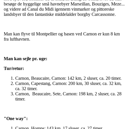
besøge de hyggelige små havnebyer Marseillan, Bouziges, Meze...
og videre ad Canal du Midi igennem vinmarker og pittoreske
landsbyer til den fantastiske middelalder borgby Carcassonne.
Man kan flyve til Montpellier og basen ved Carnon er kun 8 km
fra lufthavnen.
Man kan sejle pr. uge:
Tur/retur:
Carnon, Beaucaire, Carnon: 142 km, 2 sluser, ca. 20 timer.
Carnon, Capestang, Carnon: 200 km, 30 sluser, ca. 32 km,
ca. 32 timer.
Carnon, Beaucaire, Sete, Carnon: 198 km, 2 sluser, ca. 28
timer.
"One way":
Carnon, Homps: 143 km, 17 sluser, ca. 27 timer.