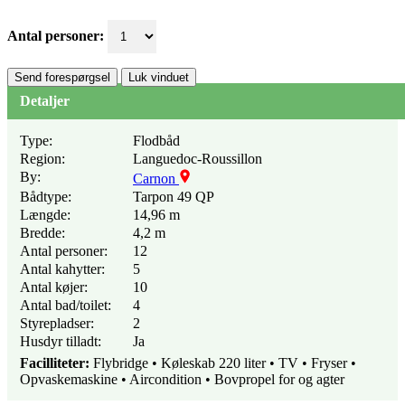
Antal personer:
Send forespørgsel
Luk vinduet
Detaljer
Type:
Flodbåd
Region:
Languedoc-Roussillon
By:
Carnon
Bådtype:
Tarpon 49 QP
Længde:
14,96 m
Bredde:
4,2 m
Antal personer:
12
Antal kahytter:
5
Antal køjer:
10
Antal bad/toilet:
4
Styrepladser:
2
Husdyr tilladt:
Ja
Facilliteter:
Flybridge • Køleskab 220 liter • TV • Fryser •
Opvaskemaskine • Aircondition • Bovpropel for og agter