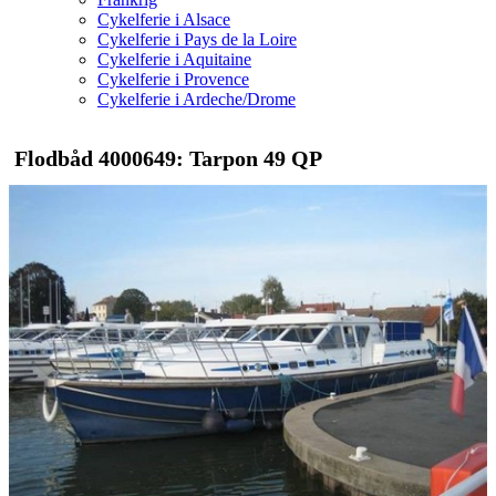
Cykelferie i Alsace
Cykelferie i Pays de la Loire
Cykelferie i Aquitaine
Cykelferie i Provence
Cykelferie i Ardeche/Drome
Flodbåd 4000649: Tarpon 49 QP