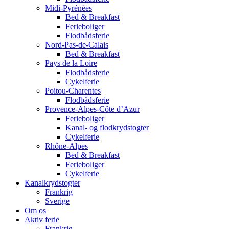
Midi-Pyrénées
Bed & Breakfast
Ferieboliger
Flodbådsferie
Nord-Pas-de-Calais
Bed & Breakfast
Pays de la Loire
Flodbådsferie
Cykelferie
Poitou-Charentes
Flodbådsferie
Provence-Alpes-Côte d’Azur
Ferieboliger
Kanal- og flodkrydstogter
Cykelferie
Rhône-Alpes
Bed & Breakfast
Ferieboliger
Cykelferie
Kanalkrydstogter
Frankrig
Sverige
Om os
Aktiv ferie
Frankrig