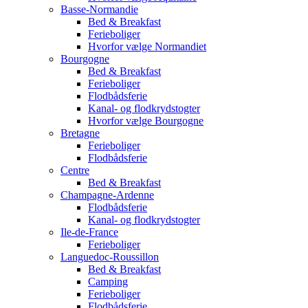
Basse-Normandie
Bed & Breakfast
Ferieboliger
Hvorfor vælge Normandiet
Bourgogne
Bed & Breakfast
Ferieboliger
Flodbådsferie
Kanal- og flodkrydstogter
Hvorfor vælge Bourgogne
Bretagne
Ferieboliger
Flodbådsferie
Centre
Bed & Breakfast
Champagne-Ardenne
Flodbådsferie
Kanal- og flodkrydstogter
Ile-de-France
Ferieboliger
Languedoc-Roussillon
Bed & Breakfast
Camping
Ferieboliger
Flodbådsferie