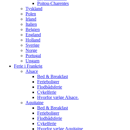
Poitou-Charentes
Tyskland
Polen
Irland
Italien
Belgien
England
Holland
Sverige
Norge
Portugal
Ungarn
Ferie i Frankrig
Alsace
Bed & Breakfast
Ferieboliger
Flodbådsferie
Cykelferie
Hvorfor vælge Alsace.
Aquitaine
Bed & Breakfast
Ferieboliger
Flodbådsferie
Cykelferie
Hvorfor vælge Aquitaine