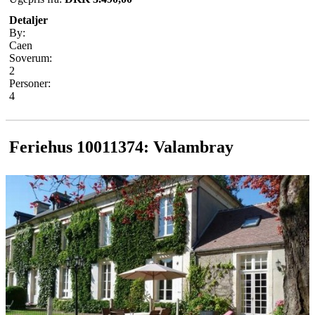
Detaljer
By:
Caen
Soverum:
2
Personer:
4
Feriehus 10011374: Valambray