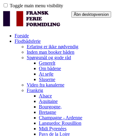
Toggle main menu visibility
Forside
Flodbådsferie
Erfaring er ikke nødvendig
Inden man booker båden
Spørgsmål og gode råd
Generelt
Om bådene
At sejle
Sluserne
Video fra kanalerne
Frankrig
Alsace
Aquitaine
Bourgogne,
Bretagne
Champagne - Ardenne
Languedoc Rousillion
Midi Pyrenées
Pays de la Loire